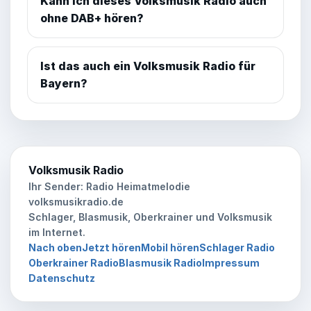
Kann ich dieses Volksmusik Radio auch
ohne DAB+ hören?
Ist das auch ein Volksmusik Radio für
Bayern?
Volksmusik Radio
Ihr Sender:
Radio Heimatmelodie
volksmusikradio.de
Schlager, Blasmusik, Oberkrainer und Volksmusik
im Internet.
Nach oben
Jetzt hören
Mobil hören
Schlager Radio
Jetzt
Oberkrainer Radio
Blasmusik Radio
Impressum
Radio Heimatmelodie hören
Datenschutz
Oder sagen Sie: Alexa, spiel Radio
Heimatmelodie